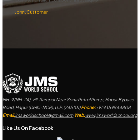
John, Customer
NH-9 (NH-24), vill. Rampur Near Sona Petrol Pump, Hapur Bypass
Road, Hapur (Delhi-NCR), U.P. (245101)
Phone:
+91 9359844808
Email:
jmsworldschool@gmail.com
Web:
www.jmsworldschool.org
Like Us On Facebook