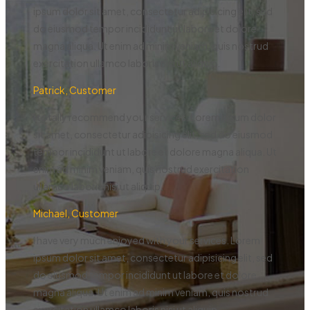
ipsum dolor sit amet, consectetur adipisicing elit, sed
do eiusmod tempor incididunt ut labore et dolore
magna aliqua. Ut enim ad minim veniam, quis nostrud
exercitation ullamco laboris nisi ut aliquip.
Patrick, Customer
I totally recommend your services. Lorem ipsum dolor
sit amet, consectetur adipisicing elit, sed do eiusmod
tempor incididunt ut labore et dolore magna aliqua. Ut
enim ad minim veniam, quis nostrud exercitation
ullamco laboris nisi ut aliquip.
Michael, Customer
I have very much enjoyed with your services. Lorem
ipsum dolor sit amet, consectetur adipisicing elit, sed
do eiusmod tempor incididunt ut labore et dolore
magna aliqua. Ut enim ad minim veniam, quis nostrud
exercitation ullamco laboris nisi ut aliquip.