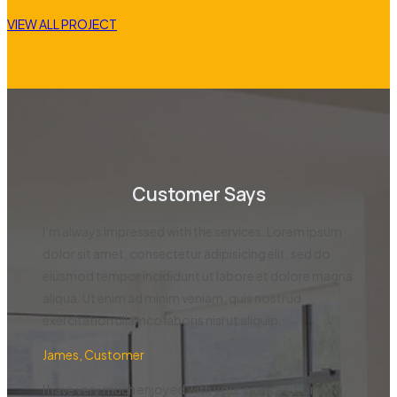
VIEW ALL PROJECT
Customer Says
I’m always impressed with the services. Lorem ipsum
dolor sit amet, consectetur adipisicing elit, sed do
eiusmod tempor incididunt ut labore et dolore magna
aliqua. Ut enim ad minim veniam, quis nostrud
exercitation ullamco laboris nisi ut aliquip.
James, Customer
I have very much enjoyed with your services. Lorem