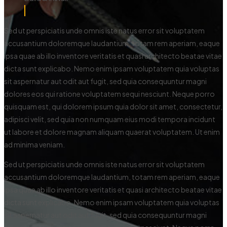
Sed ut perspiciatis unde omnis iste natus error sit voluptatem
accusantium doloremque laudantium, totam rem aperiam, eaque
ipsa quae ab illo inventore veritatis et quasi architecto beatae vitae
dicta sunt explicabo. Nemo enim ipsam voluptatem quia voluptas
sit aspernatur aut odit aut fugit, sed quia consequuntur magni
dolores eos qui ratione voluptatem sequi nesciunt. Neque porro
quisquam est, qui dolorem ipsum quia dolor sit amet, consectetur,
adipisci velit, sed quia non numquam eius modi tempora incidunt
ut labore et dolore magnam aliquam quaerat voluptatem. Ut enim
ad minima veniam.
Sed ut perspiciatis unde omnis iste natus error sit voluptatem
accusantium doloremque laudantium, totam rem aperiam, eaque
ipsa quae ab illo inventore veritatis et quasi architecto beatae vitae
dicta sunt explicabo. Nemo enim ipsam voluptatem quia voluptas
sit aspernatur aut odit aut fugit, sed quia consequuntur magni