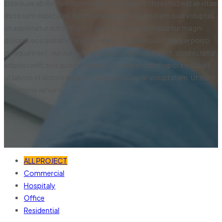
ipsa quae ab illo inventore veritatis et quasi architecto beatae vitae
dicta sunt explicabo. Nemo enim ipsam voluptatem quia voluptas
sit aspernatur aut odit aut fugit, sed quia consequuntur magni
dolores eos qui ratione voluptatem sequi nesciunt. Neque porro
quisquam est, qui dolorem ipsum quia dolor sit amet, consectetur,
adipisci velit, sed quia non numquam eius modi tempora incidunt
ut labore et dolore magnam aliquam quaerat voluptatem. Ut enim
ad minima veniam.
ALL PROJECT
Commercial
Hospitaly
Office
Residential