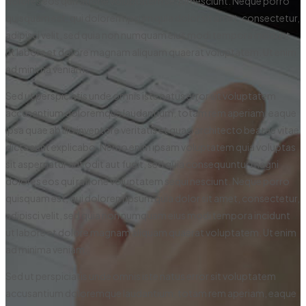
dolores eos qui ratione voluptatem sequi nesciunt. Neque porro
quisquam est, qui dolorem ipsum quia dolor sit amet, consectetur,
adipisci velit, sed quia non numquam eius modi tempora incidunt
ut labore et dolore magnam aliquam quaerat voluptatem. Ut enim
ad minima veniam.
Sed ut perspiciatis unde omnis iste natus error sit voluptatem
accusantium doloremque laudantium, totam rem aperiam, eaque
ipsa quae ab illo inventore veritatis et quasi architecto beatae vitae
dicta sunt explicabo. Nemo enim ipsam voluptatem quia voluptas
sit aspernatur aut odit aut fugit, sed quia consequuntur magni
dolores eos qui ratione voluptatem sequi nesciunt. Neque porro
quisquam est, qui dolorem ipsum quia dolor sit amet, consectetur,
adipisci velit, sed quia non numquam eius modi tempora incidunt
ut labore et dolore magnam aliquam quaerat voluptatem. Ut enim
ad minima veniam.
Sed ut perspiciatis unde omnis iste natus error sit voluptatem
accusantium doloremque laudantium, totam rem aperiam, eaque