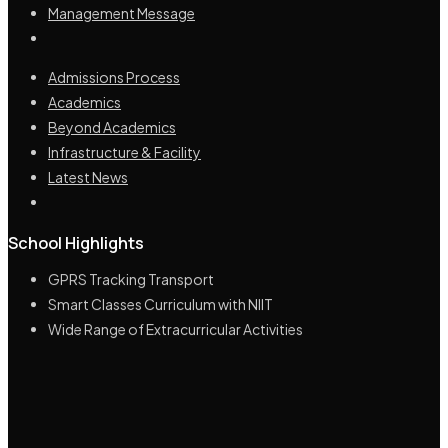
Management Message
Admissions Process
Academics
Beyond Academics
Infrastructure & Facility
Latest News
Highly Educated & Experienced Management
Lush green campus spread across 10 acre land
School Highlights
GPRS Tracking Transport
Smart Classes Curriculum with NIIT
Wide Range of Extracurricular Activities