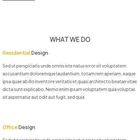
WHAT WE DO
Residential
Design
Sed ut perspiciatis unde omnis iste natus error sit voluptatem
accusantium doloremque laudantium, totam rem aperiam, eaque
ipsa quae ab illo inventore veritatis et quasi architecto beatae vitae
dicta sunt explicabo. Nemo enim ipsam voluptatem quia voluptas
sit aspernatur aut odit aut fugit, sed quia
Office
Design
Sed ut perspiciatis unde omnis iste natus error sit voluptatem